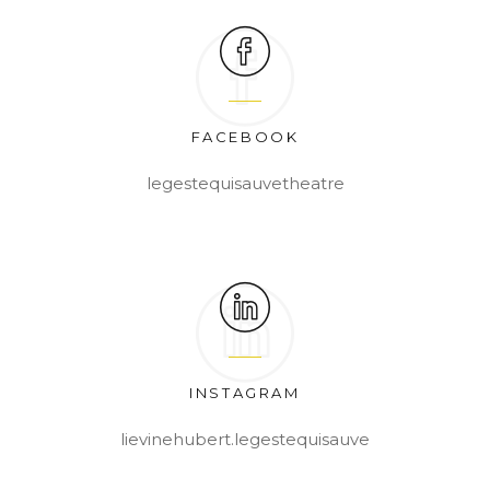
FACEBOOK
legestequisauvetheatre
INSTAGRAM
lievinehubert.legestequisauve