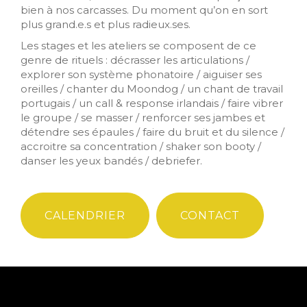
bien à nos carcasses. Du moment qu’on en sort
plus grand.e.s et plus radieux.ses.
Les stages et les ateliers se composent de ce
genre de rituels : décrasser les articulations /
explorer son système phonatoire / aiguiser ses
oreilles / chanter du Moondog / un chant de travail
portugais / un call & response irlandais / faire vibrer
le groupe / se masser / renforcer ses jambes et
détendre ses épaules / faire du bruit et du silence /
accroitre sa concentration / shaker son booty /
danser les yeux bandés / debriefer.
CALENDRIER
CONTACT