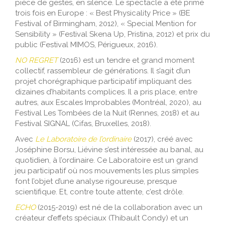
pièce de gestes, en silence. Le spectacle a été primé
trois fois en Europe : « Best Physicality Price » (BE
Festival of Birmingham, 2012), « Special Mention for
Sensibility » (Festival Skena Up, Pristina, 2012) et prix du
public (Festival MIMOS, Périgueux, 2016).
NO REGRET
(2016) est un tendre et grand moment
collectif, rassembleur de générations. Il s’agit d’un
projet chorégraphique participatif impliquant des
dizaines d’habitants complices. Il a pris place, entre
autres, aux Escales Improbables (Montréal, 2020), au
Festival Les Tombées de la Nuit (Rennes, 2018) et au
Festival SIGNAL (Cifas, Bruxelles, 2018).
Avec
Le Laboratoire de l’ordinaire
(2017), créé avec
Joséphine Borsu, Liévine s’est intéressée au banal, au
quotidien, à l’ordinaire. Ce Laboratoire est un grand
jeu participatif où nos mouvements les plus simples
font l’objet d’une analyse rigoureuse, presque
scientifique. Et, contre toute attente, c’est drôle.
ECHO
(2015-2019) est né de la collaboration avec un
créateur d’effets spéciaux (Thibault Condy) et un